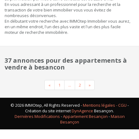
En vous adressant à un professionnel pour la recherche et la
transaction de votre bien immobilier vous vous évitez de
nombreuses déconvenues.
En débutant votre recherche avec IMMOtep Immobilier vous aurez,
en un même endroit, l'un des plus vaste et l'un des plus facile
moteur de recherche immobilière.
37 annonces pour des appartements à
vendre à besancon
Previous
Next
«
1
...
2
»
© 2026 IMMOtep, All Rights Reserved -
Mentions légales - CGU
-
Création du site internet
DynAgence
Besançon.
Dernières Modifications
-
Appartement Besançon
-
Maison
Besançon