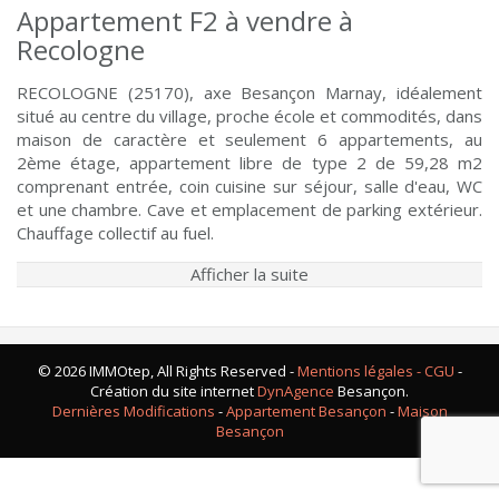
Appartement F2 à vendre à
Recologne
RECOLOGNE (25170), axe Besançon Marnay, idéalement
situé au centre du village, proche école et commodités, dans
maison de caractère et seulement 6 appartements, au
2ème étage, appartement libre de type 2 de 59,28 m2
comprenant entrée, coin cuisine sur séjour, salle d'eau, WC
et une chambre. Cave et emplacement de parking extérieur.
Chauffage collectif au fuel.
Afficher la suite
© 2026 IMMOtep, All Rights Reserved -
Mentions légales - CGU
-
Création du site internet
DynAgence
Besançon.
Dernières Modifications
-
Appartement Besançon
-
Maison
Besançon