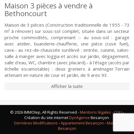
Maison 3 pièces à vendre à
Bethoncourt
Maison de 3 pièces (Construction traditionnelle de 1955 - 73
m² à rénover) sur sous-sol complet, située dans un secteur
proche commodités, comprenant :- au sous-sol : garage
avec atelier, buanderie-chaufferie, une pièce (cuve fuel),
cave.- au rez-de-chaussée surélevé : entrée, cuisine, salon-
salle à manger avec loggia et accès sur jardin, dégagement,
salle d'eau, WC, chambre (avec placard).- à l'étage (accès par
échelle escamotable) : deux greniers à aménager.Terrain
attenant en nature de cour et jardin, de 9 ares 93.
Afficher la suite
© 2026 IMMOtep, All Rights Reserved -
Mentions légales - CGU
-
Création du site internet
DynAgence
Besançon.
Dernières Modifications
-
Appartement Besançon
-
Maison
Besançon