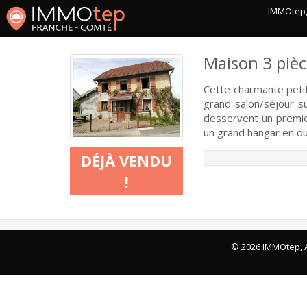
IMMOtep, 
Maison 3 pièc
Cette charmante petit
grand salon/séjour su
desservent un premie
un grand hangar en du
DÉJÀ VENDU
!
© 2026 IMMOtep, A