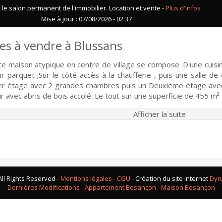
le salon permanent de l'immobilier. Location et vente -
Plus d'infos
Mise à jour : 07/08/2026 - 02:37
es à vendre à Blussans
e maison atypique en centre de village se compose :D'une cuisin
r parquet ;Sur le côté accès à la chaufferie , puis une salle d
r étage avec 2 grandes chambres puis un Deuxième étage avec
r avec abris de bois accolé .Le tout sur une superficie de 455 m²
Afficher la suite
ll Rights Reserved -
Mentions légales - CGU
- Création du site internet
Dyn
Dernières Modifications
-
Appartement Besançon
-
Maison Besançon