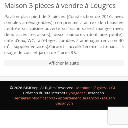
Maison 3 pièces à vendre à Lougres
Pavillon plain-pied de 3 pièces (Construction de 2016, avec
combles aménageables), comprenant :- au rez-de-chaussée
: entrée sur cuisine ouverte sur salon-salle à manger (avec
deux accès terrasses), deux chambres (dont une petite),
salle d'eau, WC.- à l'étage : combles à aménager (environ 40
m² supplémentaires).Carport accolé.Terrain attenant à
usage de cour et jardin de 4 ares 38.
Afficher la suite
© 2026 IMMOtep, All Rights Reserved -
Mentions légales - CGU
-
Création du site internet
DynAgence
Besançon.
Dernières Modifications
-
Appartement Besançon
-
Maison
Besançon