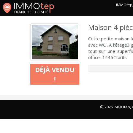
IMMOtep, 
Maison 4 pièc
Cette petite maison à
avec WC . A l'étage3
tout sur une superfi
office=1446#tarifs
DÉJÀ VENDU
!
© 2026 IMMOtep, A