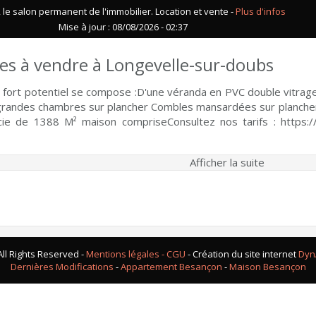
le salon permanent de l'immobilier. Location et vente -
Plus d'infos
Mise à jour : 08/08/2026 - 02:37
es à vendre à Longevelle-sur-doubs
 fort potentiel se compose :D'une véranda en PVC double vitrage 
 grandes chambres sur plancher Combles mansardées sur plancher 
cie de 1388 M² maison compriseConsultez nos tarifs : https://w
Afficher la suite
ll Rights Reserved -
Mentions légales - CGU
- Création du site internet
Dyn
Dernières Modifications
-
Appartement Besançon
-
Maison Besançon