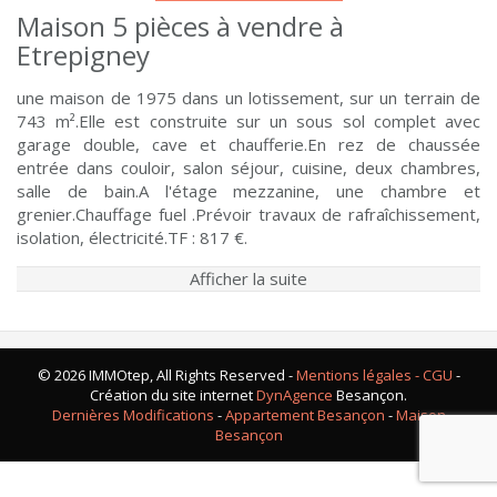
Maison 5 pièces à vendre à
Etrepigney
une maison de 1975 dans un lotissement, sur un terrain de
743 m².Elle est construite sur un sous sol complet avec
garage double, cave et chaufferie.En rez de chaussée
entrée dans couloir, salon séjour, cuisine, deux chambres,
salle de bain.A l'étage mezzanine, une chambre et
grenier.Chauffage fuel .Prévoir travaux de rafraîchissement,
isolation, électricité.TF : 817 €.
Afficher la suite
© 2026 IMMOtep, All Rights Reserved -
Mentions légales - CGU
-
Création du site internet
DynAgence
Besançon.
Dernières Modifications
-
Appartement Besançon
-
Maison
Besançon