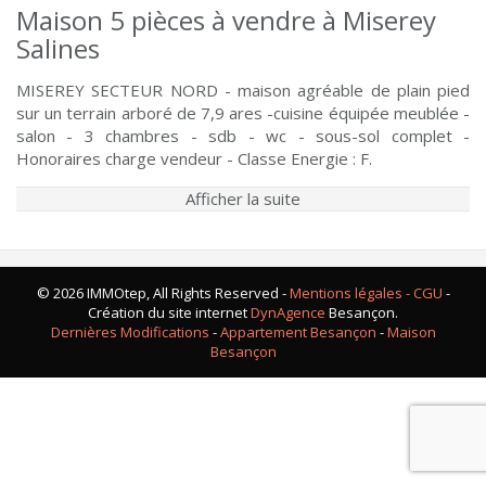
Maison 5 pièces à vendre à Miserey
Salines
MISEREY SECTEUR NORD - maison agréable de plain pied
sur un terrain arboré de 7,9 ares -cuisine équipée meublée -
salon - 3 chambres - sdb - wc - sous-sol complet -
Honoraires charge vendeur - Classe Energie : F.
Afficher la suite
© 2026 IMMOtep, All Rights Reserved -
Mentions légales - CGU
-
Création du site internet
DynAgence
Besançon.
Dernières Modifications
-
Appartement Besançon
-
Maison
Besançon