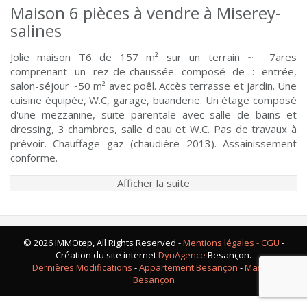
Maison 6 pièces à vendre à Miserey-
salines
Jolie maison T6 de 157 m² sur un terrain ~ 7ares
comprenant un rez-de-chaussée composé de : entrée,
salon-séjour ~50 m² avec poêl. Accès terrasse et jardin. Une
cuisine équipée, W.C, garage, buanderie. Un étage composé
d'une mezzanine, suite parentale avec salle de bains et
dressing, 3 chambres, salle d'eau et W.C. Pas de travaux à
prévoir. Chauffage gaz (chaudière 2013). Assainissement
conforme.
Afficher la suite
© 2026 IMMOtep, All Rights Reserved -
Mentions légales - CGU
-
Création du site internet
DynAgence
Besançon.
Dernières Modifications
-
Appartement Besançon
-
Maison
Besançon