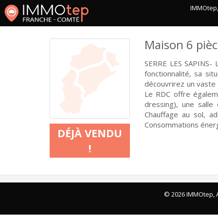
IMMOtep, 
Maison 6 pièc
SERRE LES SAPINS- La
fonctionnalité, sa s
découvrirez un vaste 
Le RDC offre égalem
dressing), une salle
Chauffage au sol, a
Consommations énergé
DÉJÀ VENDU
!
© 2026 IMMOtep, A