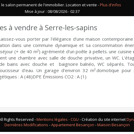
le salon permanent de l'immobilier. Location et vente -
Plus d'infos
Mise à jour : 08/08/2026 - 02:37
es à vendre à Serre-les-sapins
issez-vous porter par l'élégance d'une maison contemporaine 
ituation dans une commune dynamique et sa consommation énergé
séjour (+ de 40 m²) agrémenté d'un poêle à pellets. une cuisine é
ent une chambre avec salle de douche privative, un WC. L'ét
 de bains avec douche et baignoire balnéo, WC séparés. Tout e
doucisseur d'eau. Un garage d'environ 32 m².domotique pour
tiques : A (48)DPE Émissions CO2 : A (1)
ll Rights Reserved -
Mentions légales - CGU
- Création du site internet
Dyn
Dernières Modifications
-
Appartement Besançon
-
Maison Besançon