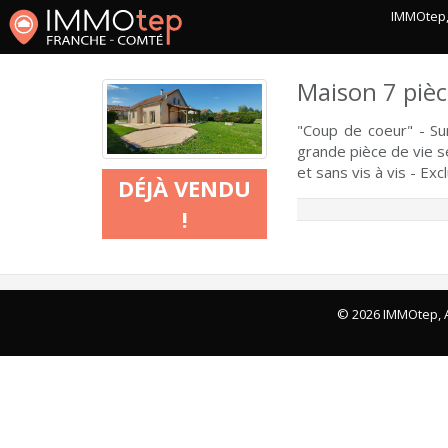
IMMOtep, 
Maison 7 piè
"Coup de coeur" - S
grande pièce de vie sé
et sans vis à vis - Ex
DÉJÀ VENDU
!
© 2026 IMMOtep, A