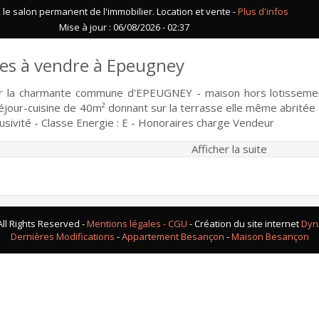
le salon permanent de l'immobilier. Location et vente -
Plus d'infos
Mise à jour : 06/08/2026 - 02:37
ces à vendre à Epeugney
ur la charmante commune d'EPEUGNEY - maison hors lotissemen
jour-cuisine de 40m² donnant sur la terrasse elle même abritée - 
clusivité - Classe Energie : E - Honoraires charge Vendeur
Afficher la suite
ll Rights Reserved -
Mentions légales - CGU
- Création du site internet
Dyn
Dernières Modifications
-
Appartement Besançon
-
Maison Besançon