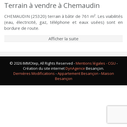
Terrain à vendre à Chemaudin
CHEMAUDIN (25320) terrain à bâtir de 761 m². Les viabilités
(eau, électricité, gaz, téléphone et eaux usées) sont en
bordure de route.
Afficher la suite
© 2026 IMMOtep, All Rights Reserved -
Mentions légales - CGU
-
Création du site internet
DynAgence
Besançon.
Dernières Modifications
-
Appartement Besançon
-
Maison
Besançon