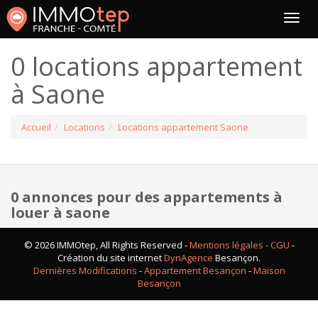
0 locations appartement
à Saone
Accueil
Locations
Locations appartement Saone
0 annonces pour des appartements à
louer à saone
© 2026 IMMOtep, All Rights Reserved -
Mentions légales - CGU
-
Création du site internet
DynAgence
Besançon.
Dernières Modifications
-
Appartement Besançon
-
Maison
Besançon