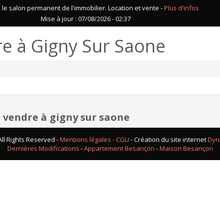
le salon permanent de l'immobilier. Location et vente -
Plus d'infos
Mise à jour : 07/08/2026 - 02:37
e à Gigny Sur Saone
e
 vendre à gigny sur saone
ll Rights Reserved -
Mentions légales - CGU
- Création du site internet
Dyn
Dernières Modifications
-
Appartement Besançon
-
Maison Besançon