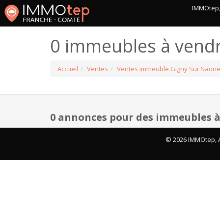
IMMOtep, 
0 immeubles à vendr
Accueil
Ventes
Ventes immeuble Gigny Sur Saon
0 annonces pour des immeubles à
© 2026 IMMOtep, A