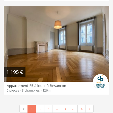
1 195 €
Appartement F5 à louer à Besancon
5 pièces - 3 chambres - 126 m²
Previous
(current)
Next
«
1
...
2
...
3
...
4
»