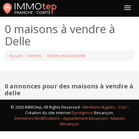
0 maisons à vendre à
Delle
Accueil
Ventes
Ventes maison Delle
0 annonces pour des maisons à vendre à
delle
© 2026 IMMOtep, All Rights Reserved -
Mentions légales - CGU
-
Création du site internet
DynAgence
Besançon.
Dernières Modifications
-
Appartement Besançon
-
Maison
Besançon