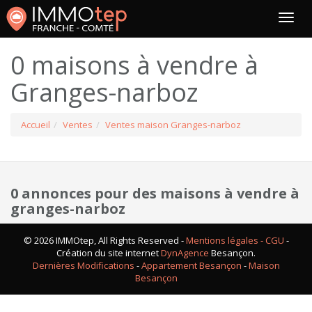
0 maisons à vendre à
Granges-narboz
Accueil
Ventes
Ventes maison Granges-narboz
0 annonces pour des maisons à vendre à
granges-narboz
© 2026 IMMOtep, All Rights Reserved -
Mentions légales - CGU
-
Création du site internet
DynAgence
Besançon.
Dernières Modifications
-
Appartement Besançon
-
Maison
Besançon