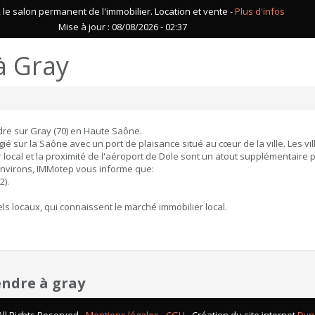
le salon permanent de l'immobilier. Location et vente -
Plus d'infos
Mise à jour : 08/08/2026 - 02:37
à Gray
re sur Gray (70) en Haute Saône.
égié sur la Saône avec un port de plaisance situé au cœur de la ville. Les 
 local et la proximité de l'aéroport de Dole sont un atout supplémentaire p
 environs, IMMotep vous informe que:
2).
s locaux, qui connaissent le marché immobilier local.
endre à gray