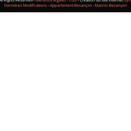
ll Rights Reserved -
Mentions légales - CGU
- Création du site internet
Dyn
Dernières Modifications
-
Appartement Besançon
-
Maison Besançon