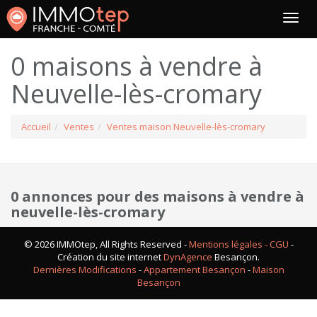
0 maisons à vendre à
Neuvelle-lès-cromary
Accueil
Ventes
Ventes maison Neuvelle-lès-cromary
0 annonces pour des maisons à vendre à
neuvelle-lès-cromary
© 2026 IMMOtep, All Rights Reserved -
Mentions légales - CGU
-
Création du site internet
DynAgence
Besançon.
Dernières Modifications
-
Appartement Besançon
-
Maison
Besançon