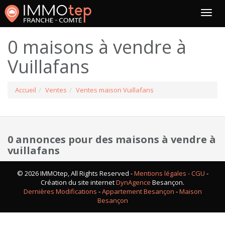
0 maisons à vendre à
Vuillafans
Accueil
Ventes
Ventes maison Vuillafans
0 annonces pour des maisons à vendre à
vuillafans
© 2026 IMMOtep, All Rights Reserved -
Mentions légales - CGU
-
Création du site internet
DynAgence
Besançon.
Dernières Modifications
-
Appartement Besançon
-
Maison
Besançon