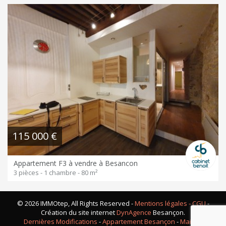
115 000 €
Appartement F3 à vendre à Besancon
3 pièces - 1 chambre - 80 m²
© 2026 IMMOtep, All Rights Reserved -
Mentions légales - CGU
-
Création du site internet
DynAgence
Besançon.
Dernières Modifications
-
Appartement Besançon
-
Maison