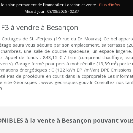
le salon permanent de l'immobilier. Location et vente -
Plus d'infos
Mise à jour : 08/08/2026 - 02:37
F3 à vendre à Besançon
x Cottages de St -Ferjeux (19 rue du Dr Mouras). Ce bel appart
tage saura vous séduire par son emplacement, sa terrasse (20,9
 chambres, une salle de douche spacieuse, un espace lingeri
gaz. Appel de fonds : 843,15 € / trim (comprend chauffage, eau 
erts). Garage fermé pour pers.à mob.réduite (19,39 m²) porte m
ommations énergétiques : C (122 kWh EP /m²/an) DPE Emissions
iété Pas de procédure en cours dans la copropriété Les informat
le site Géorisques : www. georisques.gouv.fr Consultez nos tarifs
9
PONIBLES à la vente à Besançon pouvant vous