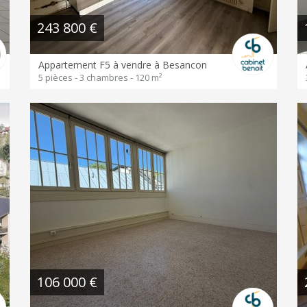
243 800 €
Appartement F5 à vendre à Besancon
5 pièces - 3 chambres - 120 m²
106 000 €