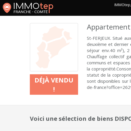
IMMOtep, 
Appartement 
St-FERJEUX. Situé au
deuxième et dernier é
séjour env.40 m²), 2
Chauffage collectif 
communs et espaces v
la copropriété.Cons
statut de la copropr
DÉJÀ VENDU
sont disponibles sur 
de-france?office=262
!
Voici une sélection de biens DIS