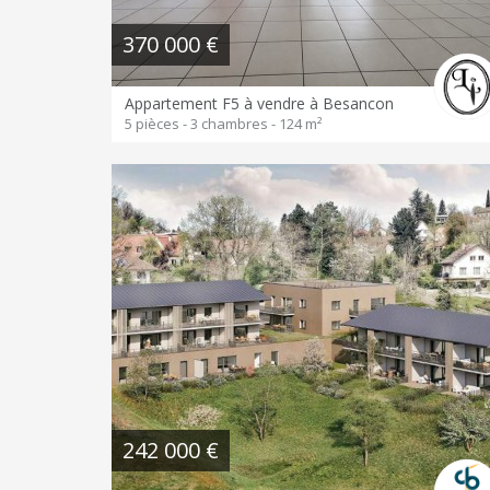
370 000 €
Appartement F5 à vendre à Besancon
5 pièces - 3 chambres - 124 m²
242 000 €