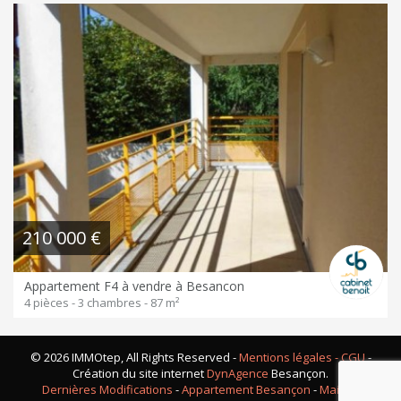
210 000 €
Appartement F4 à vendre à Besancon
4 pièces - 3 chambres - 87 m²
© 2026 IMMOtep, All Rights Reserved -
Mentions légales - CGU
-
Création du site internet
DynAgence
Besançon.
Dernières Modifications
-
Appartement Besançon
-
Maison